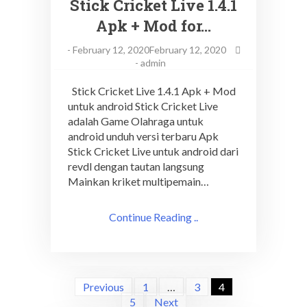
Stick Cricket Live 1.4.1
Apk + Mod for…
-
February 12, 2020February 12, 2020
-
admin
Stick Cricket Live 1.4.1 Apk + Mod
untuk android Stick Cricket Live
adalah Game Olahraga untuk
android unduh versi terbaru Apk
Stick Cricket Live untuk android dari
revdl dengan tautan langsung
Mainkan kriket multipemain…
Continue Reading ..
Posts
Previous
1
…
3
4
navigation
5
Next